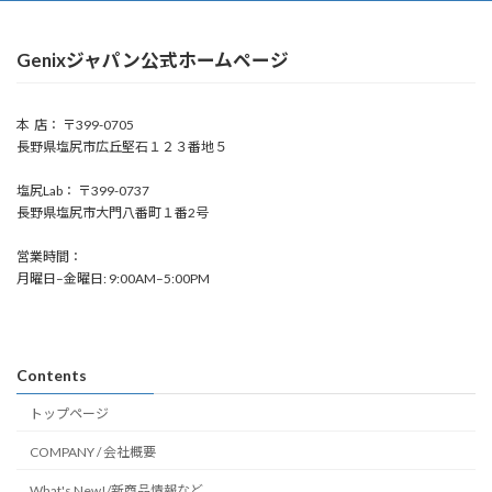
Genixジャパン公式ホームページ
本 店： 〒399-0705
長野県塩尻市広丘堅石１２３番地５
塩尻Lab： 〒399-0737
長野県塩尻市大門八番町１番2号
営業時間：
月曜日–金曜日: 9:00AM–5:00PM
Contents
トップページ
COMPANY / 会社概要
What's New!/新商品情報など