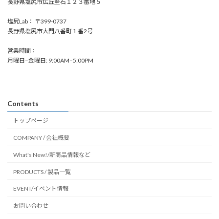
長野県塩尻市広丘堅石１２３番地５
塩尻Lab： 〒399-0737
長野県塩尻市大門八番町１番2号
営業時間：
月曜日–金曜日: 9:00AM–5:00PM
Contents
トップページ
COMPANY / 会社概要
What's New!/新商品情報など
PRODUCTS / 製品一覧
EVENT/イベント情報
お問い合わせ